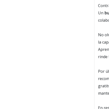
Contr
Un
bu
colabo
No ol
la cap
Apren
rinde 
Por ú
recom
grati
mante
En re