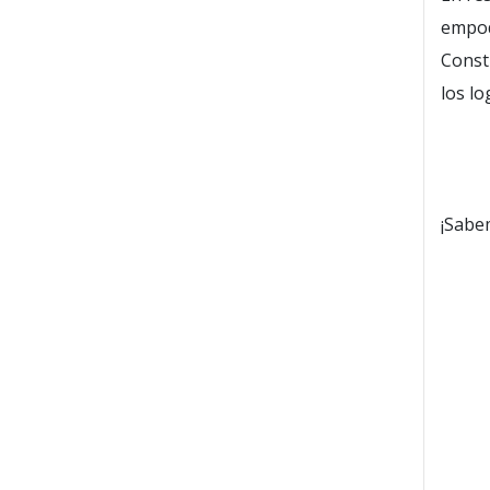
empod
Const
los lo
¡Sabe