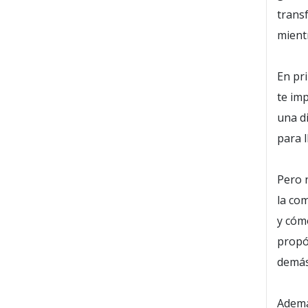
trans
mient
En pri
te im
una di
para l
Pero 
la co
y cóm
propó
demás
Ademá